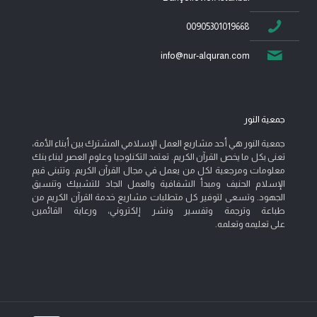
00905301019668
info@nur-alquran.com
جمعية النور
جمعية النور هي أحد مشاريع العمل الإسلامي المشترك بين أبناء الأمة،
تعنى بكل ما يخص القرآن الكريم. تعتمد التكنلوجيا وعلوم العصر لبناء بنك
معلومات ومرجعية لكل من يعمل في مجال القرآن الكريم. وتتبنى قيم
الإسلام الحنيف ومبدأ الشفافية والعمل الجاد للتشبيك وتنسيق
الجهود. وتسعى لتوفير كل متطلبات مشاريع خدمة القرآن الكريم من
طباعة وترجمة وتفسير ونشر إلكتروني، ورعاية القائمين
على تعليمه وتعلمه.