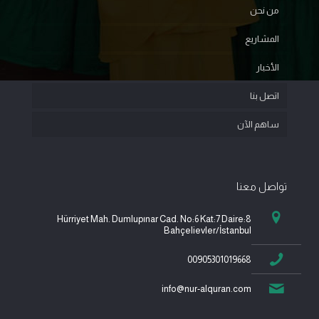
من نحن
المشاريع
الأخبار
اتصل بنا
ساهم الآن
تواصل معنا
Hürriyet Mah. Dumlupınar Cad. No:6 Kat:7 Daire:8
Bahçelievler/İstanbul
00905301019668
info@nur-alquran.com